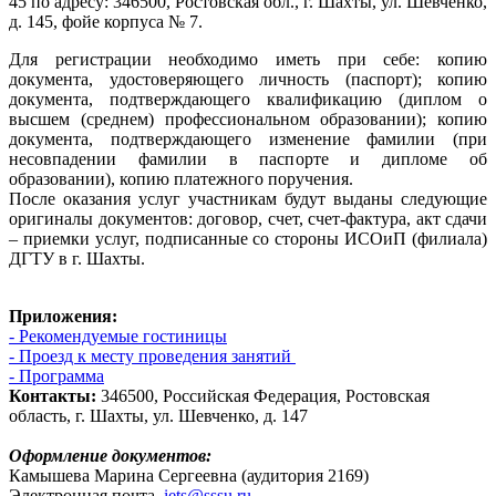
45 по адресу: 346500, Ростовская обл., г. Шахты, ул. Шевченко,
д. 145, фойе корпуса № 7.
Для регистрации необходимо иметь при себе: копию
документа, удостоверяющего личность (паспорт); копию
документа, подтверждающего квалификацию (диплом о
высшем (среднем) профессиональном образовании); копию
документа, подтверждающего изменение фамилии (при
несовпадении фамилии в паспорте и дипломе об
образовании), копию платежного поручения.
После оказания услуг участникам будут выданы следующие
оригиналы документов: договор, счет, счет-фактура, акт сдачи
– приемки услуг, подписанные со стороны ИСОиП (филиала)
ДГТУ в г. Шахты.
Приложения:
- Рекомендуемые гостиницы
- Проезд к месту проведения занятий
- Программа
Контакты:
346500, Российская Федерация, Ростовская
область, г. Шахты, ул. Шевченко, д. 147
Оформление документов:
Камышева Марина Сергеевна (аудитория 2169)
Электронная почта
iets@sssu.ru