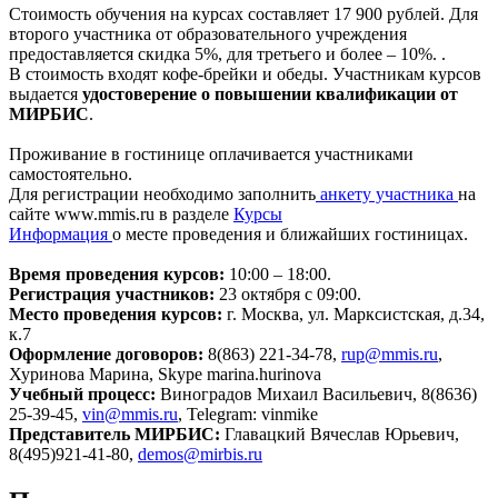
Стоимость обучения на курсах составляет 17 900 рублей. Для
второго участника от образовательного учреждения
предоставляется скидка 5%, для третьего и более – 10%. .
В стоимость входят кофе-брейки и обеды. Участникам курсов
выдается
удостоверение о повышении квалификации от
МИРБИС
.
Проживание в гостинице оплачивается участниками
самостоятельно.
Для регистрации необходимо заполнить
анкету участника
на
сайте www.mmis.ru в разделе
Курсы
Информация
о месте проведения и ближайших гостиницах.
Время проведения курсов:
10:00 – 18:00.
Регистрация участников:
23 октября c 09:00.
Место проведения курсов:
г. Москва, ул. Марксистская, д.34,
к.7
Оформление договоров:
8(863) 221-34-78,
rup@mmis.ru
,
Хуринова Марина, Skype marina.hurinova
Учебный процесс:
Виноградов Михаил Васильевич, 8(8636)
25-39-45,
vin@mmis.ru
, Telegram: vinmike
Представитель МИРБИС:
Главацкий Вячеслав Юрьевич,
8(495)921-41-80,
demos@mirbis.ru