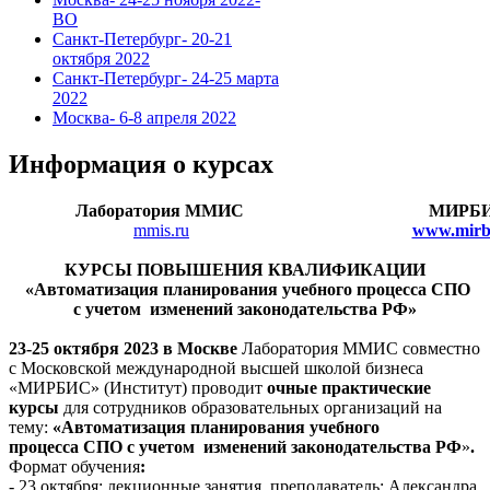
ВО
Санкт-Петербург- 20-21
октября 2022
Санкт-Петербург- 24-25 марта
2022
Москва- 6-8 апреля 2022
Информация о курсах
Лаборатория ММИС
МИРБ
mmis.ru
www.mirbi
КУРСЫ ПОВЫШЕНИЯ КВАЛИФИКАЦИИ
«Автоматизация планирования учебного процесса СПО
с учетом изменений законодательства РФ
»
23-25 октября 2023 в Москве
Лаборатория ММИС совместно
с Московской международной высшей школой бизнеса
«МИРБИС» (Институт)
проводит
очные
практические
курсы
для сотрудников образовательных организаций на
тему:
«Автоматизация планирования учебного
процесса
СПО с учетом изменений законодательства РФ
»
.
Формат обучения
:
- 23 октября: лекционные занятия, преподаватель: Александра