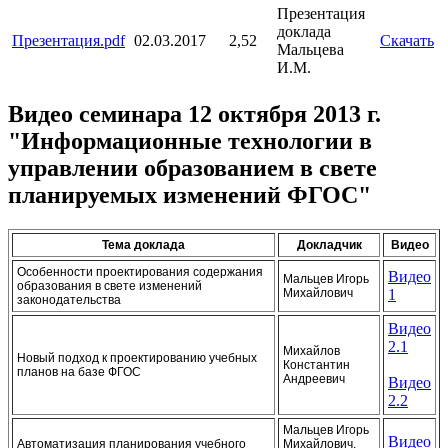
Презентация
доклада
Презентация.pdf
02.03.2017
2,52
Скачать
Мальцева
И.М.
Видео семинара 12 октября 2013 г.
"Информационные технологии в
управлении образованием в свете
планируемых изменений ФГОС"
Тема доклада
Докладчик
Видео
Особенности проектирования содержания
Видео
Мальцев Игорь
образования в свете изменений
Михайлович
1
законодательства
Видео
2.1
Михайлов
Новый подход к проектированию учебных
Константин
планов на базе ФГОС
Андреевич
Видео
2.2
Мальцев Игорь
Видео
Автоматизация планирования учебного
Михайлович,