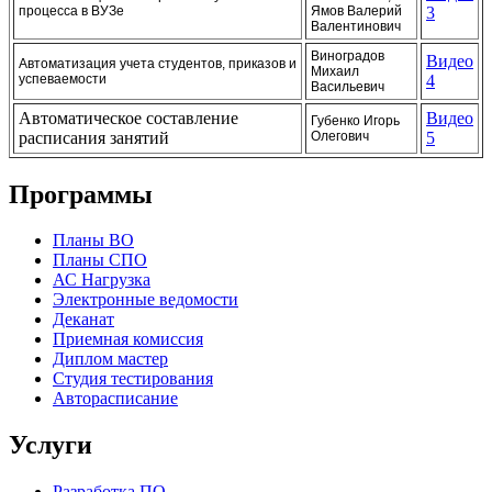
процесса в ВУЗе
Ямов Валерий
3
Валентинович
Виноградов
Видео
Автоматизация учета студентов, приказов и
Михаил
успеваемости
4
Васильевич
Автоматическое составление
Видео
Губенко Игорь
расписания занятий
Олегович
5
Программы
Планы ВО
Планы СПО
АС Нагрузка
Электронные ведомости
Деканат
Приемная комиссия
Диплом мастер
Студия тестирования
Авторасписание
Услуги
Разработка ПО