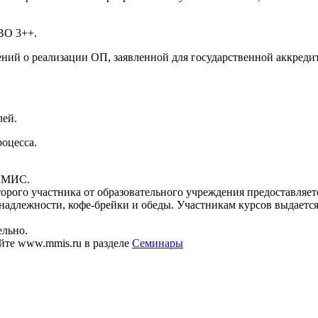
ВО
3++.
ений о реализации ОП, заявленной для государственной аккред
лей.
оцесса.
 ММИС.
орого участника от образовательного учреждения предоставляется
надлежности, кофе-брейки и обеды. Участникам курсов выдаетс
ельно.
айте www.mmis.ru в разделе
Семинары