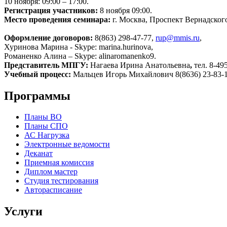
10 ноября: 09:00 – 17:00.
Регистрация участников:
8 ноября 09:00.
Место проведения семинара:
г. Москва, Проспект Вернадского
Оформление договоров:
8(863) 298-47-77,
rup@mmis.ru
,
Хуринова Марина - Skype: marina.hurinova,
Романенко Алина – Skype: alinaromanenko9.
Представитель МПГУ:
Нагаева Ирина Анатольевна
,
тел. 8-49
Учебный процесс:
Мальцев Игорь Михайлович 8(8636) 23-83-
Программы
Планы ВО
Планы СПО
АС Нагрузка
Электронные ведомости
Деканат
Приемная комиссия
Диплом мастер
Студия тестирования
Авторасписание
Услуги