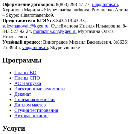
Оформление договоров:
8(863) 298-47-77,
rup@mmis.ru
,
Хуринова Марина - Skype: marina.hurinova, Романенко Алина
– Skype: alinaromanenko9.
Представители КГЭУ:
8-843-519-43-33,
suleymanovaii@kgeu.ru
, Сулейманова Инзиля Ильдаровна, 8-
843-527-92-24,
murtazina.on@kgeu.ru
Муртазина Ольга
Николаевна. .
Учебный процесс:
Виноградов Михаил Васильевич, 8(8636)
25-39-45,
vin@mmis.ru
, Skype vin.mike
Программы
Планы ВО
Планы СПО
АС Нагрузка
Электронные ведомости
Деканат
Приемная комиссия
Диплом мастер
Студия тестирования
Авторасписание
Услуги