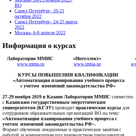
ВО
Санкт-Петербург- 20-21
октября 2022
Санкт-Петербург- 24-25 марта
2022
Москва- 6-8 апреля 2022
Информация о курсах
Лаборатория ММИС
«Интеллект»
www.mmis.ru
www.imtsa.su
ww
КУРСЫ ПОВЫШЕНИЯ КВАЛИФИКАЦИИ
«Автоматизация планирования учебного процесса
с учетом изменений законодательства РФ
»
27-29 ноября 2019 в Казани
Лаборатория ММИС
совместно
с
Казанским государственным энергетическим
университетом (КГЭУ)
проводит
практические курсы
для
сотрудников образовательных организаций ВО на тему:
«Автоматизация планирования учебного процесса
с
учетом изменений законодательства РФ
»
.
Формат обучения
:
лекционные и практические занятия с
работой за компьютером под руководством преподавателя.