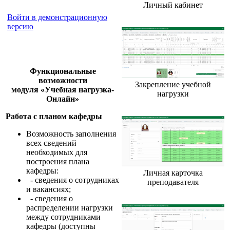
Личный кабинет
Войти в демонстрационную
версию
Функциональные
возможности
Закрепление учебной
модуля
«
Учебная нагрузка-
нагрузки
Онлайн»
Работа с планом кафедры
Возможность заполнения
всех сведений
необходимых для
построения плана
кафедры:
Личная карточка
- сведения о сотрудниках
преподавателя
и вакансиях;
- сведения о
распределении нагрузки
между сотрудниками
кафедры (доступны