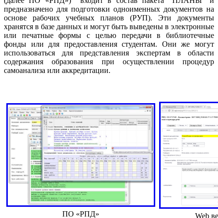
(далее ПО «РПД»)
входит в состав пакета "ПЛАНЫ" и
предназначено для подготовки одноименных документов на
основе рабочих учебных планов (РУП). Эти документы
хранятся в базе данных и могут быть выведены в электронные
или печатные формы с целью передачи в библиотечные
фонды или для предоставления студентам. Они же могут
использоваться для представления экспертам в области
содержания образования при осуществлении процедур
самоанализа или аккредитации.
ПО «РПД»
Web
ве