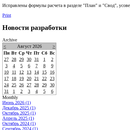
Исправлены формулы расчета в разделе "План" и "Свод", усове
Print
Новости разработки
Archive
<
Август 2026
>
Пн
Вт
Ср
Чт
Пт
Сб
Вс
27
28
29
30
31
1
2
3
4
5
6
7
8
9
10
11
12
13
14
15
16
17
18
19
20
21
22
23
24
25
26
27
28
29
30
31
1
2
3
4
5
6
Monthly
Июнь 2026 (1)
Декабрь 2025 (1)
Октябрь 2025 (1)
Апрель 2025 (1)
Октябрь 2024 (1)
Сентябрь 2024 (1)