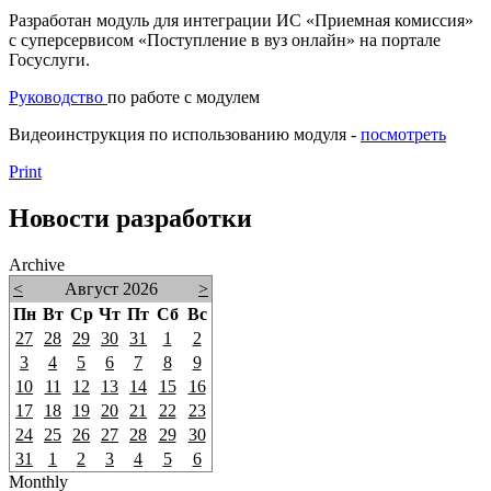
Разработан модуль для интеграции ИС «Приемная комиссия»
с суперсервисом «Поступление в вуз онлайн» на портале
Госуслуги.
Руководство
по работе с модулем
Видеоинструкция по использованию модуля -
посмотреть
Print
Новости разработки
Archive
<
Август 2026
>
Пн
Вт
Ср
Чт
Пт
Сб
Вс
27
28
29
30
31
1
2
3
4
5
6
7
8
9
10
11
12
13
14
15
16
17
18
19
20
21
22
23
24
25
26
27
28
29
30
31
1
2
3
4
5
6
Monthly