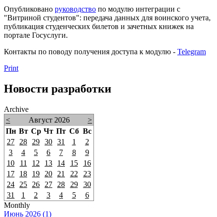
Опубликовано
руководство
по модулю интеграции с
"Витриной студентов": передача данных для воинского учета,
публикация студенческих билетов и зачетных книжек на
портале Госуслуги.
Контакты по поводу получения доступа к модулю -
Telegram
Print
Новости разработки
Archive
<
Август 2026
>
Пн
Вт
Ср
Чт
Пт
Сб
Вс
27
28
29
30
31
1
2
3
4
5
6
7
8
9
10
11
12
13
14
15
16
17
18
19
20
21
22
23
24
25
26
27
28
29
30
31
1
2
3
4
5
6
Monthly
Июнь 2026 (1)