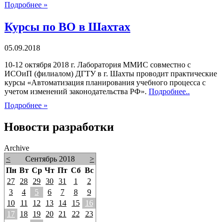
Подробнее »
Курсы по ВО в Шахтах
05.09.2018
10-12 октября 2018 г. Лаборатория ММИС совместно с
ИСОиП (филиалом) ДГТУ в г. Шахты проводит практические
курсы «Автоматизация планирования учебного процесса с
учетом изменений законодательства РФ».
Подробнее..
Подробнее »
Новости разработки
Archive
<
Сентябрь 2018
>
Пн
Вт
Ср
Чт
Пт
Сб
Вс
27
28
29
30
31
1
2
3
4
5
6
7
8
9
10
11
12
13
14
15
16
17
18
19
20
21
22
23